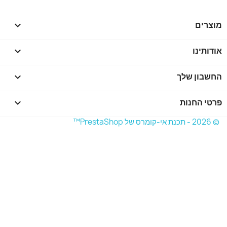
מוצרים

אודותינו

החשבון שלך

פרטי החנות
keyboard_arrow_down
© 2026 - תכנת אי-קומרס של PrestaShop™